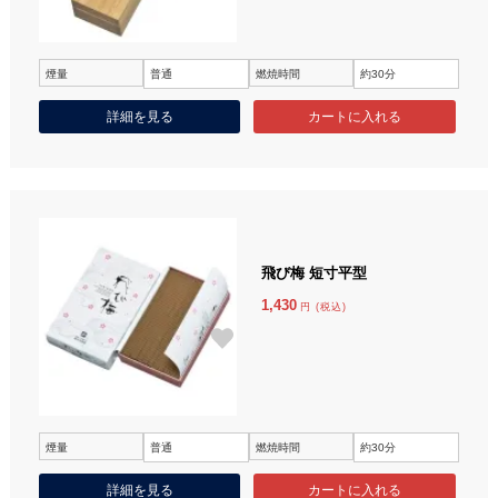
煙量
普通
燃焼時間
約30分
詳細を見る
飛び梅 短寸平型
1,430
円 (税込)
煙量
普通
燃焼時間
約30分
詳細を見る