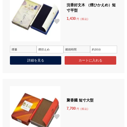
沈香好文木 （煙ひかえめ）短
寸平型
1,430
円 (税込)
煙量
煙控えめ
燃焼時間
約30分
詳細を見る
聚香國 短寸大型
7,700
円 (税込)