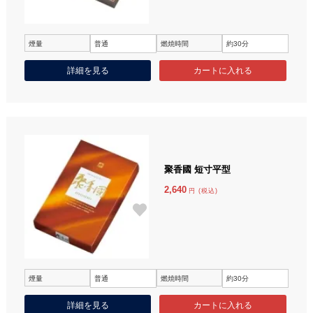
煙量
普通
燃焼時間
約30分
詳細を見る
聚香國 短寸平型
2,640
円 (税込)
煙量
普通
燃焼時間
約30分
詳細を見る