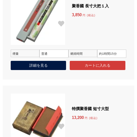
聚香國 長寸大把１入
3,850
円 (税込)
煙量
普通
燃焼時間
約1時間15分
詳細を見る
特撰聚香國 短寸大型
13,200
円 (税込)