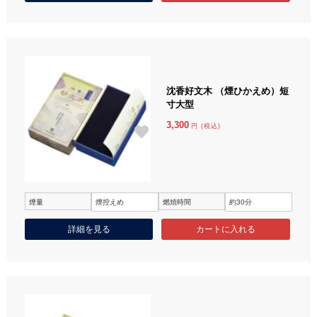
沈香好文木 （煙ひかえめ）短
寸大型
3,300
円 (税込)
煙量
煙控えめ
燃焼時間
約30分
詳細を見る