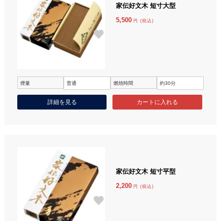
家伝好文木 短寸大型
5,500
円 (税込)
煙量
普通
燃焼時間
約30分
詳細を見る
家伝好文木 短寸平型
2,200
円 (税込)