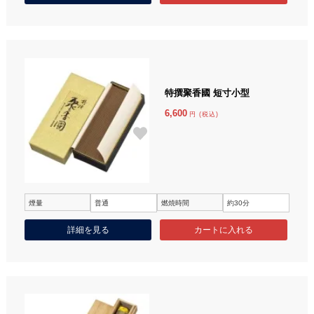
特撰聚香國 短寸小型
6,600
円 (税込)
煙量
普通
燃焼時間
約30分
詳細を見る