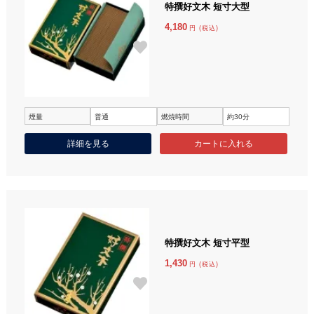
特撰好文木 短寸大型
4,180
円 (税込)
煙量
普通
燃焼時間
約30分
詳細を見る
特撰好文木 短寸平型
1,430
円 (税込)