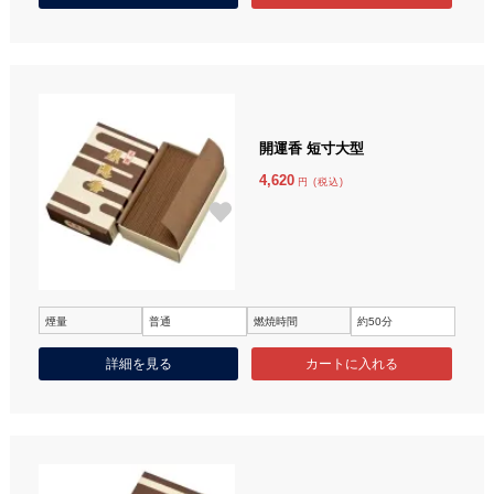
開運香 短寸大型
4,620
円 (税込)
煙量
普通
燃焼時間
約50分
詳細を見る