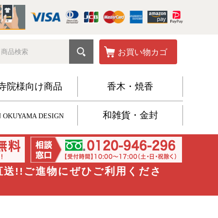
お買い物カゴ
寺院様向け商品
香木・焼香
和雑貨・金封
 OKUYAMA DESIGN
直送!!ご進物にぜひご利用くださ