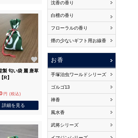
沈香の香り
白檀の香り
フローラルの香り
煙の少ないギフト用お線香
お香
堂製 匂い袋 麗 唐草
手塚治虫ワールドシリーズ
 【R】
ゴルゴ13
0
円 (税込)
禅香
詳細を見る
風水香
武将シリーズ
イマジンシリーズ