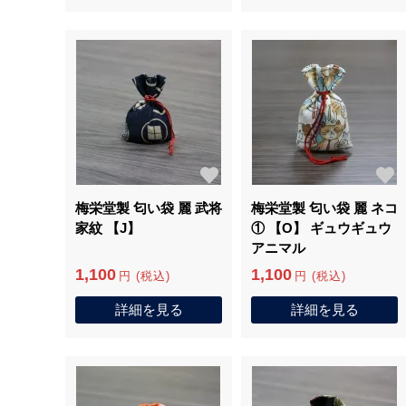
梅栄堂製 匂い袋 麗 武将
梅栄堂製 匂い袋 麗 ネコ
家紋 【J】
① 【O】 ギュウギュウ
アニマル
1,100
1,100
円 (税込)
円 (税込)
詳細を見る
詳細を見る