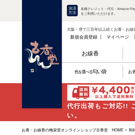
決済
各種クレジット・代引・Amazon Pay
方法
をご利用いただけます。
大阪・堺で三百年以上続くお香・お線
新規会員登録
マイページ
お線香
匂い袋
色を選べる
お
代行出荷もご対応!!
い。
お香・お線香の梅栄堂オンラインショップ古香堂 HOME
>
和