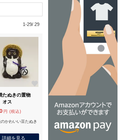
1-29/ 29
焼たぬきの置物
）オス
0
円 (税込)
焼のかわいい豆たぬき
詳細を見る