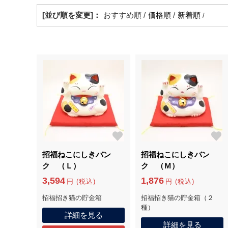
[並び順を変更]：
おすすめ順 /
価格順
/
新着順
/
招福ねこにしきバン
招福ねこにしきバン
ク （Ｌ）
ク （Ｍ）
3,594
1,876
円 (税込)
円 (税込)
招福招き猫の貯金箱
招福招き猫の貯金箱（２
種）
詳細を見る
詳細を見る