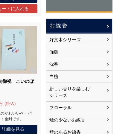
お線香
好文木シリーズ
伽羅
沈香
白檀
句御祝 こいのぼ
新しい香りを楽しむ
シリーズ
円 (税込)
フローラル
気のかわいいペーパー
フト金封です。
煙の少ないお線香
詳細を見る
煙のあるお線香