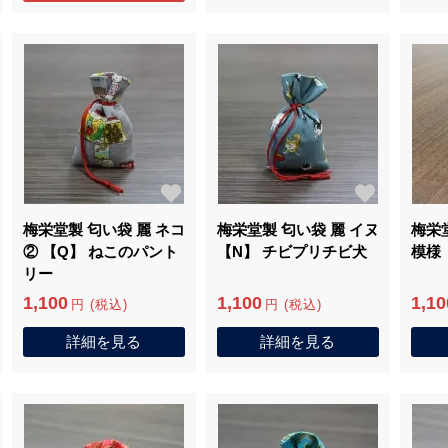
梅栄堂製 匂い袋 麗 ネコ
梅栄堂製 匂い袋 麗 イヌ
梅栄
② 【Q】 ねこのパント
【N】 チビプリチビ犬
模様
リー
1,100
1,100
1,10
円 (税込)
円 (税込)
詳細を見る
詳細を見る