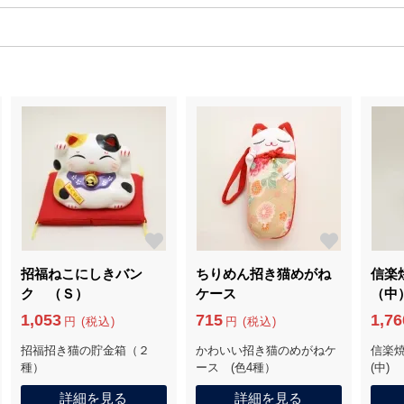
招福ねこにしきバン
ちりめん招き猫めがね
信楽
ク （Ｓ）
ケース
（中
1,053
715
1,76
円 (税込)
円 (税込)
招福招き猫の貯金箱（２
かわいい招き猫のめがねケ
信楽
種）
ース (色4種）
(中)
詳細を見る
詳細を見る