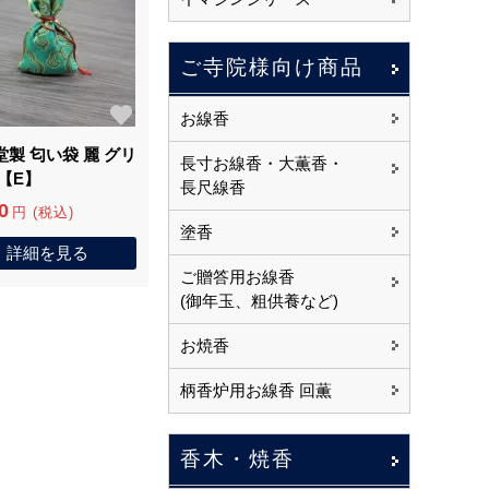
ご寺院様向け商品
お線香
堂製 匂い袋 麗 グリ
長寸お線香・大薫香・
【E】
長尺線香
0
円 (税込)
塗香
詳細を見る
ご贈答用お線香
(御年玉、粗供養など)
お焼香
柄香炉用お線香 回薫
香木・焼香