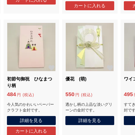
初節句御祝 ひなまつ
優花 (萌)
ワイ
り柄
484
550
495
円 (税込)
円 (税込)
今人気のかわいいペーパー
透かし柄の上品な淡いグリ
すて
クラフト金封です。
ーンの金封です。
封で
詳細を見る
詳細を見る