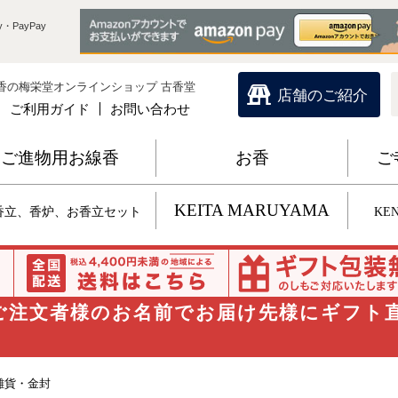
・PayPay
香の梅栄堂オンラインショップ 古香堂
店舗のご紹介
ご利用ガイド
お問い合わせ
ご進物用お線香
お香
ご
KEITA MARUYAMA
香立、香炉、お香立セット
KEN
 ご注文者様のお名前でお届け先様にギフト
雑貨・金封