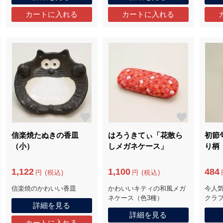
信楽焼たぬきの香皿
はろうきてぃ「花散ら
初節
（小）
しメガネケース」
り柄
1,122
1,100
484
円 (税込)
円 (税込)
信楽焼のかわいい香皿
かわいいキティの和風メガ
今人
ネケース（色3種）
クラ
詳細を見る
詳細を見る