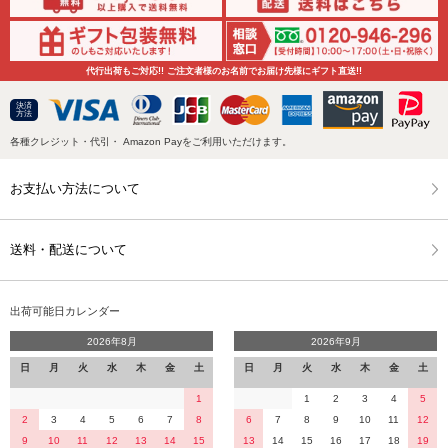
代行出荷もご対応!! ご注文者様のお名前でお届け先様にギフト直送!!
決済
方法
各種クレジット・代引・ Amazon Payをご利用いただけます。
お支払い方法について
送料・配送について
出荷可能日カレンダー
2026年8月
2026年9月
日
月
火
水
木
金
土
日
月
火
水
木
金
土
1
1
2
3
4
5
2
3
4
5
6
7
8
6
7
8
9
10
11
12
9
10
11
12
13
14
15
13
14
15
16
17
18
19