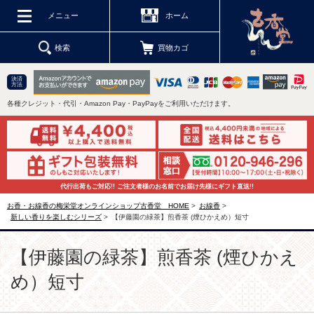
メニュー
ホーム
検索
買物カゴ
決済
方法
各種クレジット・代引・Amazon Pay・PayPayをご利用いただけます。
代行出荷もご対応!! ご注文者様のお名前でお届け先様にギフト直送!!
お香・お線香の梅栄堂オンラインショップ古香堂 HOME
>
お線香
>
新しい香りを楽しむシリーズ
>
【伊藤園の緑茶】煎香茶 (煙ひかえめ）短寸
【伊藤園の緑茶】煎香茶 (煙ひかえ
め）短寸