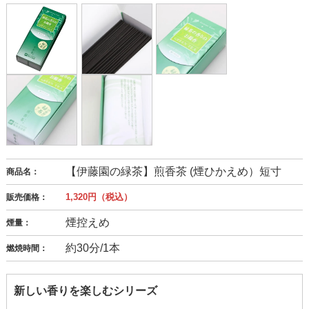
【伊藤園の緑茶】煎香茶 (煙ひかえめ）短寸
商品名：
1,320円（税込）
販売価格：
煙控えめ
煙量：
約30分/1本
燃焼時間：
新しい香りを楽しむシリーズ