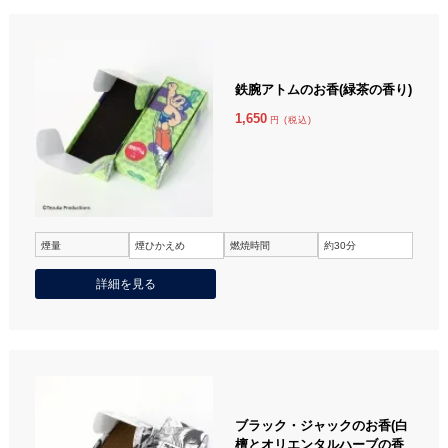
鉄腕アトムのお香(緑茶の香り)
1,650
円 (税込)
煙量
煙ひかえめ
燃焼時間
約30分
詳細を見る
ブラック・ジャックのお香(白
檀とオリエンタルハーブの香