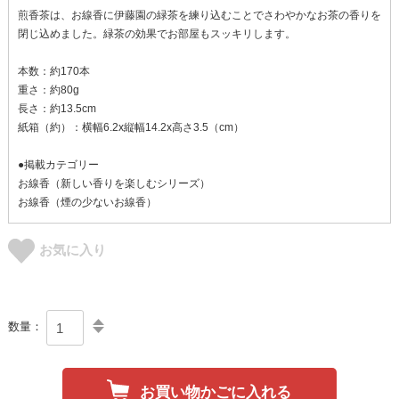
煎香茶は、お線香に伊藤園の緑茶を練り込むことでさわやかなお茶の香りを
閉じ込めました。緑茶の効果でお部屋もスッキリします。
本数：約170本
重さ：約80g
長さ：約13.5cm
紙箱（約）：横幅6.2x縦幅14.2x高さ3.5（cm）
●掲載カテゴリー
お線香（新しい香りを楽しむシリーズ）
お線香（煙の少ないお線香）
お気に入り
数量：
お買い物かごに入れる