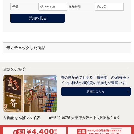
煙量
煙ひかえめ
燃焼時間
約30分
詳細を見る
最近チェックした商品
店舗のご紹介
堺の特産品でもある「梅栄堂」の 線香をメ
インに和紙や和雑貨の品揃えが豊富です。
詳細はこちら
古香堂 なんばマルイ店
■〒542-0076 大阪府大阪市中央区難波3-8-9