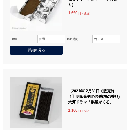
り)
1,650
円 (税込)
煙量
普通
燃焼時間
約30分
詳細を見る
【2021年12月31日で販売終
了】明智光秀のお香(檜の香り)
大河ドラマ「麒麟がくる」
1,100
円 (税込)