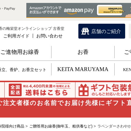
・PayPay
香の梅栄堂オンラインショップ 古香堂
店舗のご紹介
ご利用ガイド
お問い合わせ
ご進物用お線香
お香
ご
KEITA MARUYAMA
香立、香炉、お香立セット
KEN
 ご注文者様のお名前でお届け先様にギフト
寺院様向け商品
>
ご贈答用お線香(御年玉、粗供養など)
>
ラベンダーさわやか