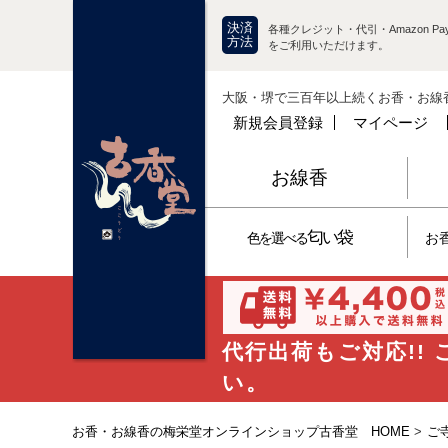
決済
各種クレジット・代引・Amazon Pay
方法
をご利用いただけます。
大阪・堺で三百年以上続くお香・お線
新規会員登録
マイページ
お線香
匂い袋
色を選べる
お
代行出荷もご対応!!
い。
お香・お線香の梅栄堂オンラインショップ古香堂 HOME
>
ご