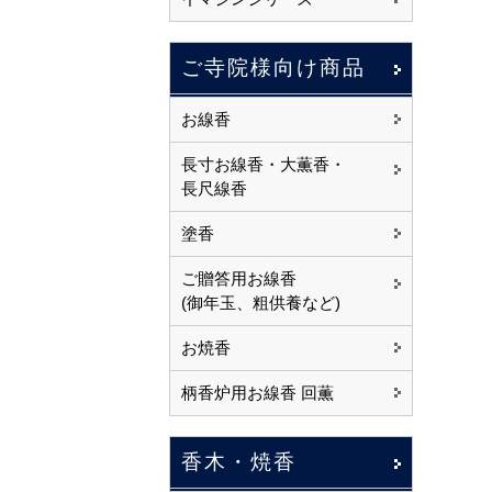
ご寺院様向け商品
お線香
長寸お線香・大薫香・
長尺線香
塗香
ご贈答用お線香
(御年玉、粗供養など)
お焼香
柄香炉用お線香 回薫
香木・焼香