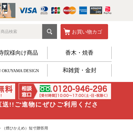
お買い物カゴ
寺院様向け商品
香木・焼香
和雑貨・金封
 OKUYAMA DESIGN
直送!!ご進物にぜひご利用くださ
 （煙ひかえめ）短寸贈答用