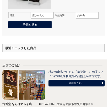
煙量
煙ひかえめ
燃焼時間
約30分
詳細を見る
最近チェックした商品
店舗のご紹介
堺の特産品でもある「梅栄堂」の 線香をメ
インに和紙や和雑貨の品揃えが豊富です。
詳細はこちら
古香堂 なんばマルイ店
■〒542-0076 大阪府大阪市中央区難波3-8-9