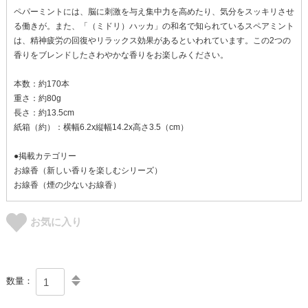
ペパーミントには、脳に刺激を与え集中力を高めたり、気分をスッキリさせ
る働きが。また、「（ミドリ）ハッカ」の和名で知られているスペアミント
は、精神疲労の回復やリラックス効果があるといわれています。この2つの
香りをブレンドしたさわやかな香りをお楽しみください。
本数：約170本
重さ：約80g
長さ：約13.5cm
紙箱（約）：横幅6.2x縦幅14.2x高さ3.5（cm）
●掲載カテゴリー
お線香（新しい香りを楽しむシリーズ）
お線香（煙の少ないお線香）
お気に入り
数量：