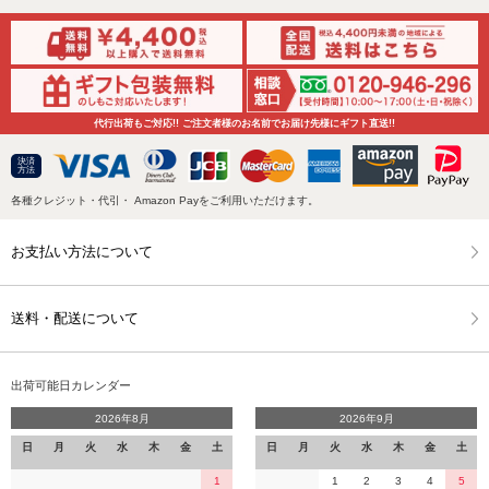
代行出荷もご対応!! ご注文者様のお名前でお届け先様にギフト直送!!
決済
方法
各種クレジット・代引・ Amazon Payをご利用いただけます。
お支払い方法について
送料・配送について
出荷可能日カレンダー
2026年8月
2026年9月
日
月
火
水
木
金
土
日
月
火
水
木
金
土
1
1
2
3
4
5