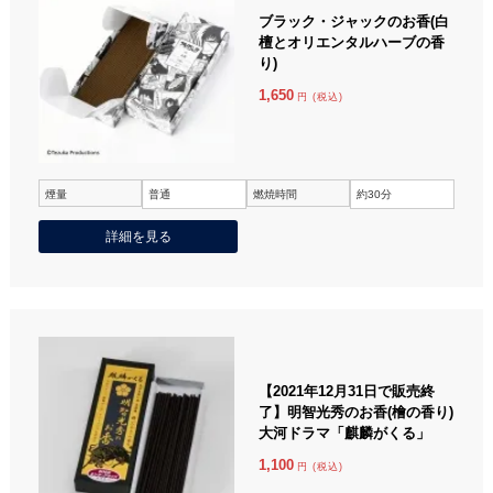
ブラック・ジャックのお香(白
檀とオリエンタルハーブの香
り)
1,650
円 (税込)
煙量
普通
燃焼時間
約30分
詳細を見る
【2021年12月31日で販売終
了】明智光秀のお香(檜の香り)
大河ドラマ「麒麟がくる」
1,100
円 (税込)