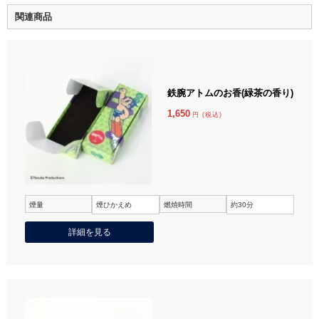
関連商品
鉄腕アトムのお香(緑茶の香り)
1,650
円 (税込)
煙量
煙ひかえめ
燃焼時間
約30分
詳細を見る