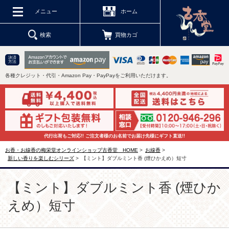
メニュー
ホーム
検索
買物カゴ
決済
方法
各種クレジット・代引・Amazon Pay・PayPayをご利用いただけます。
代行出荷もご対応!! ご注文者様のお名前でお届け先様にギフト直送!!
お香・お線香の梅栄堂オンラインショップ古香堂 HOME
>
お線香
>
新しい香りを楽しむシリーズ
>
【ミント】ダブルミント香 (煙ひかえめ）短寸
【ミント】ダブルミント香 (煙ひか
えめ）短寸