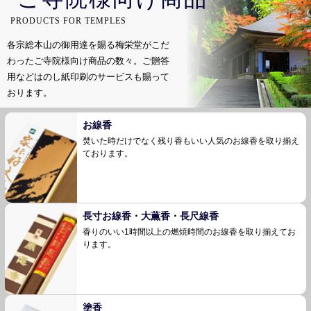
PRODUCTS FOR TEMPLES
各宗総本山の御用達を賜る梅栄堂がこだ
わったご寺院様向け商品の数々。
ご贈答
用などはのし紙印刷のサービスも賜って
おります。
お線香
焚いた時だけでなく残り香もいい人気のお線香を
取り揃え
ております。
長寸お線香・大薫香・長尺線香
香りのいい1時間以上の燃焼時間のお線香を取り
揃えてお
ります。
塗香