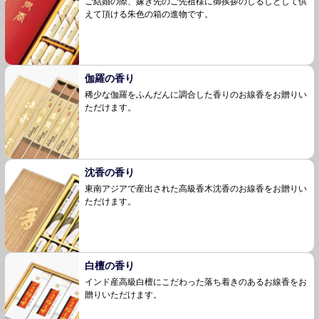
ご結婚の際、嫁ぎ先のご先祖様に御挨拶のしるし
として供
えて頂ける朱色の箱の進物です。
伽羅の香り
稀少な伽羅をふんだんに調合した香りのお線香を
お贈りい
ただけます。
沈香の香り
東南アジアで産出された高級香木沈香のお線香を
お贈りい
ただけます。
白檀の香り
インド産高級白檀にこだわった落ち着きのあるお
線香をお
贈りいただけます。