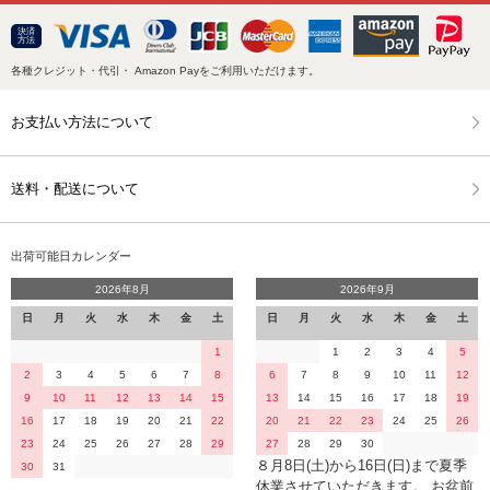
決済
方法
各種クレジット・代引・ Amazon Payをご利用いただけます。
お支払い方法について
送料・配送について
出荷可能日カレンダー
2026年8月
2026年9月
日
月
火
水
木
金
土
日
月
火
水
木
金
土
1
1
2
3
4
5
2
3
4
5
6
7
8
6
7
8
9
10
11
12
9
10
11
12
13
14
15
13
14
15
16
17
18
19
16
17
18
19
20
21
22
20
21
22
23
24
25
26
23
24
25
26
27
28
29
27
28
29
30
８月8日(土)から16日(日)まで夏季
30
31
休業させていただきます。 お盆前