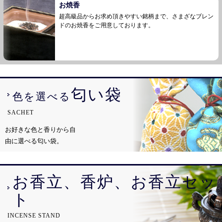
お焼香
超高級品からお求め頂きやすい銘柄まで、さまざなブレン
ドのお焼香をご用意しております。
匂い袋
色を選べる
SACHET
お好きな色と香りから自
由に選べる匂い袋。
お香立、香炉、お香立セッ
ト
INCENSE STAND