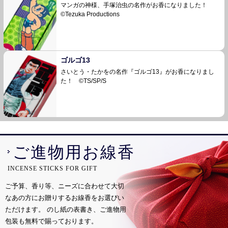
マンガの神様、手塚治虫の名作がお香になりました！
©Tezuka Productions
ゴルゴ13
さいとう・たかをの名作『ゴルゴ13』がお香になりまし
た！ ©TS/SP/S
ご進物用お線香
INCENSE STICKS FOR GIFT
ご予算、香り等、ニーズに合わせて大切
なあの方にお贈りするお線香をお選びい
ただけます。
のし紙の表書き、ご進物用
包装も無料で賜っております。