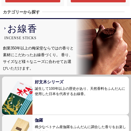
カテゴリーから探す
お線香
INCENSE STICKS
創業350年以上の梅栄堂ならではの香りと
素材にこだわったお線香づくり。
香り、
サイズなど様々なニーズに合わせてお選
びいただけます。
好文木シリーズ
誕生して100年以上の歴史があり、天然香料を
ふんだんに
使用した日本を代表するお線香。
伽羅
稀少なベトナム産伽羅をふんだんに調合した香り
をお楽し