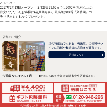
2017/02/13
2017年2月13日オープン！ 2月28日23:59までに3000円(税別)以上ご
注文いただいたお客様に(会員登録要)、最高級お線香『聚香國』の
香り見本をもれなくプレゼント。
店舗のご紹介
堺の特産品でもある「梅栄堂」の 線香をメ
インに和紙や和雑貨の品揃えが豊富です。
詳細はこちら
古香堂 なんばマルイ店
■〒542-0076 大阪府大阪市中央区難波3-8-9
代行出荷もご対応!! ご注文者様のお名前でお届け先様にギフト直送!!