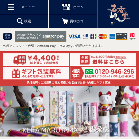
メニュー
ホーム
検索
買物カゴ
決済
方法
各種クレジット・代引・Amazon Pay・PayPayをご利用いただけます。
代行出荷もご対応!! ご注文者様のお名前でお届け先様にギフト直送!!
Previous