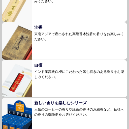
みください。
沈香
東南アジアで産出された高級香木沈香の香りを
お楽しみく
ださい。
白檀
インド産高級白檀にこだわった落ち着きのある香
りをお楽
しみください。
新しい香りを楽しむシリーズ
人気のコーヒーの香りや緑茶の香りのお線香な
ど、仏様へ
の香りの御馳走をお選びください。