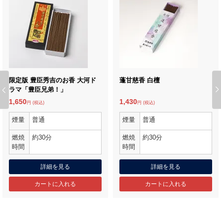
限定版 豊臣秀吉のお香 大河ド
蓬甘慈香 白檀
ラマ「豊臣兄弟！」
Previous
1,650
1,430
円 (税込)
円 (税込)
煙量
普通
煙量
普通
燃焼
約30分
燃焼
約30分
時間
時間
詳細を見る
詳細を見る