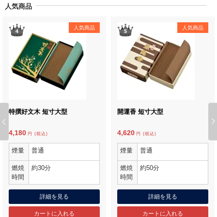
人気商品
人気商品
人気商品
特撰好文木 短寸大型
開運香 短寸大型
Previous
4,180
4,620
円 (税込)
円 (税込)
煙量
普通
煙量
普通
燃焼
約30分
燃焼
約50分
時間
時間
詳細を見る
詳細を見る