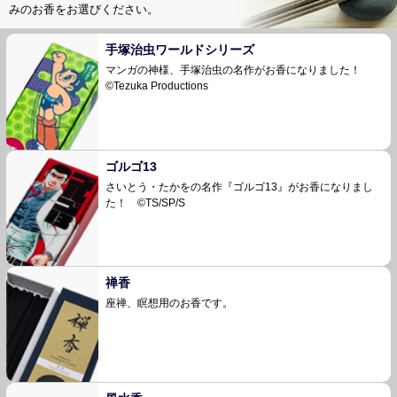
みのお香をお選びください。
手塚治虫ワールドシリーズ
マンガの神様、手塚治虫の名作がお香になりました！
©Tezuka Productions
ゴルゴ13
さいとう・たかをの名作『ゴルゴ13』がお香になりまし
た！ ©TS/SP/S
禅香
座禅、瞑想用のお香です。