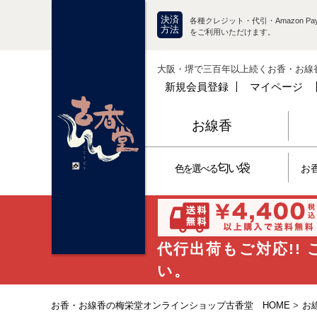
決済
各種クレジット・代引・Amazon Pay
方法
をご利用いただけます。
大阪・堺で三百年以上続くお香・お線
新規会員登録
マイページ
お線香
匂い袋
色を選べる
お
代行出荷もご対応!!
い。
お香・お線香の梅栄堂オンラインショップ古香堂 HOME
>
お