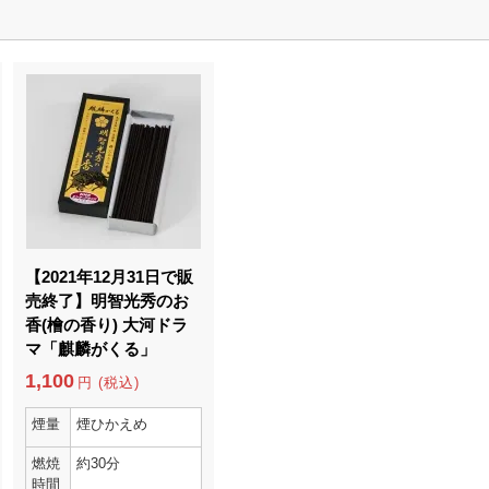
【2021年12月31日で販
売終了】明智光秀のお
香(檜の香り) 大河ドラ
マ「麒麟がくる」
1,100
円 (税込)
煙量
煙ひかえめ
燃焼
約30分
時間