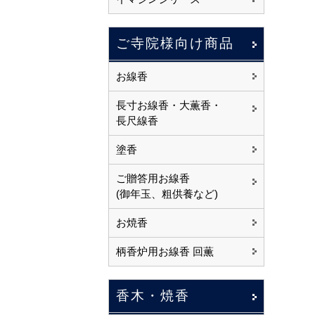
ご寺院様向け商品
お線香
長寸お線香・大薫香・
長尺線香
塗香
ご贈答用お線香
(御年玉、粗供養など)
お焼香
柄香炉用お線香 回薫
香木・焼香