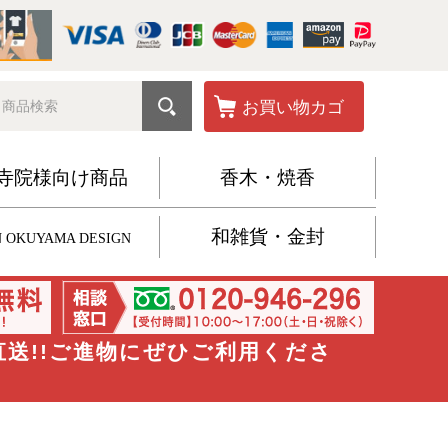
お買い物カゴ
寺院様向け商品
香木・焼香
和雑貨・金封
 OKUYAMA DESIGN
直送!!ご進物にぜひご利用くださ