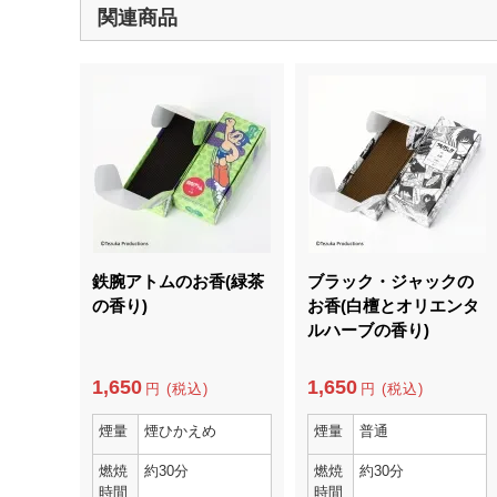
関連商品
鉄腕アトムのお香(緑茶
ブラック・ジャックの
の香り)
お香(白檀とオリエンタ
ルハーブの香り)
1,650
1,650
円 (税込)
円 (税込)
煙量
煙ひかえめ
煙量
普通
燃焼
約30分
燃焼
約30分
時間
時間