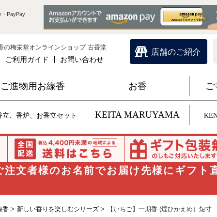
・PayPay
香の梅栄堂オンラインショップ 古香堂
店舗のご紹介
ご利用ガイド
お問い合わせ
ご進物用お線香
お香
ご
KEITA MARUYAMA
香立、香炉、お香立セット
KEN
 ご注文者様のお名前でお届け先様にギフト
線香
>
新しい香りを楽しむシリーズ
>
【いちご】一期香 (煙ひかえめ）短寸