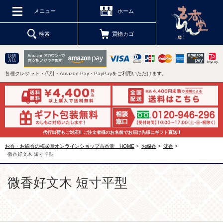
メニュー
ホーム
検索
買物カゴ
決済
方法
各種クレジット・代引・Amazon Pay・PayPayをご利用いただけます。
代行出荷もご対応!! ご注文者様のお名前でお届け先様にギフト直送!!
お香・お線香の梅栄堂オンラインショップ古香堂 HOME
>
お線香
>
沈香
>
微香好文木 短寸平型
微香好文木 短寸平型