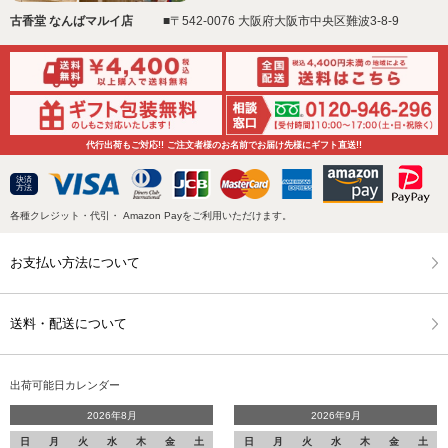
古香堂 なんばマルイ店
■〒542-0076 大阪府大阪市中央区難波3-8-9
代行出荷もご対応!! ご注文者様のお名前でお届け先様にギフト直送!!
決済
方法
各種クレジット・代引・ Amazon Payをご利用いただけます。
お支払い方法について
送料・配送について
出荷可能日カレンダー
2026年8月
2026年9月
日
月
火
水
木
金
土
日
月
火
水
木
金
土