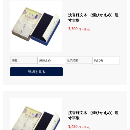
沈香好文木 （煙ひかえめ）短
寸大型
3,300
円 (税込)
煙量
煙控えめ
燃焼時間
約30分
詳細を見る
沈香好文木 （煙ひかえめ）短
寸平型
1,430
円 (税込)