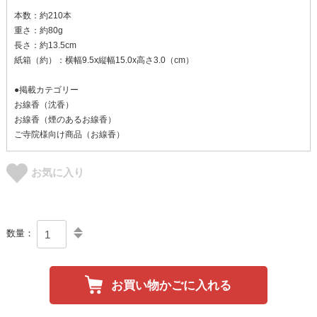
本数：約210本
重さ：約80g
長さ：約13.5cm
紙箱（約）：横幅9.5x縦幅15.0x高さ3.0（cm）
●掲載カテゴリー
お線香（沈香）
お線香（煙のあるお線香）
ご寺院様向け商品（お線香）
お気に入り
数量：
お買い物かごに入れる