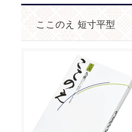
ここのえ 短寸平型