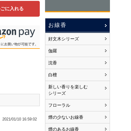
かごに入れる
お線香
好文木シリーズ
伽羅
沈香
白檀
新しい香りを楽しむ
シリーズ
フローラル
煙の少ないお線香
2021/01/10 16:59:02
煙のあるお線香