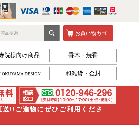
お買い物カゴ
寺院様向け商品
香木・焼香
和雑貨・金封
 OKUYAMA DESIGN
直送!!ご進物にぜひご利用くださ