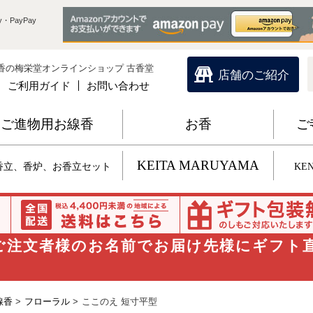
・PayPay
香の梅栄堂オンラインショップ 古香堂
店舗のご紹介
ご利用ガイド
お問い合わせ
ご進物用お線香
お香
ご
KEITA MARUYAMA
香立、香炉、お香立セット
KEN
 ご注文者様のお名前でお届け先様にギフト
線香
>
フローラル
>
ここのえ 短寸平型