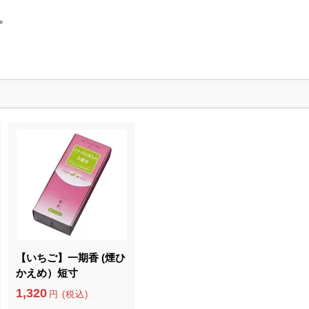
｡
【いちご】一期香 (煙ひ
かえめ）短寸
1,320
円 (税込)