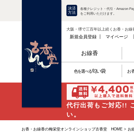
決済
各種クレジット・代引・Amazon Pay
方法
をご利用いただけます。
大阪・堺で三百年以上続くお香・お線
新規会員登録
マイページ
お線香
匂い袋
色を選べる
お
代行出荷もご対応!!
い。
お香・お線香の梅栄堂オンラインショップ古香堂 HOME
>
お