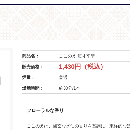
商品名：
ここのえ 短寸平型
1,430円（税込）
販売価格：
煙量：
普通
燃焼時間：
約30分/1本
フローラルな香り
ここのえは、幽玄な水仙の香りを基調に、東洋的な