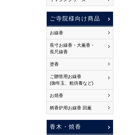
ご寺院様向け商品
お線香
長寸お線香・大薫香・
長尺線香
塗香
ご贈答用お線香
(御年玉、粗供養など)
お焼香
柄香炉用お線香 回薫
香木・焼香