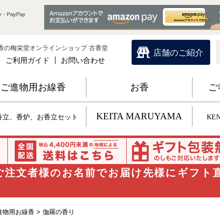
・PayPay
香の梅栄堂オンラインショップ 古香堂
店舗のご紹介
ご利用ガイド
お問い合わせ
ご進物用お線香
お香
ご
KEITA MARUYAMA
香立、香炉、お香立セット
KEN
 ご注文者様のお名前でお届け先様にギフト
進物用お線香 >
伽羅の香り