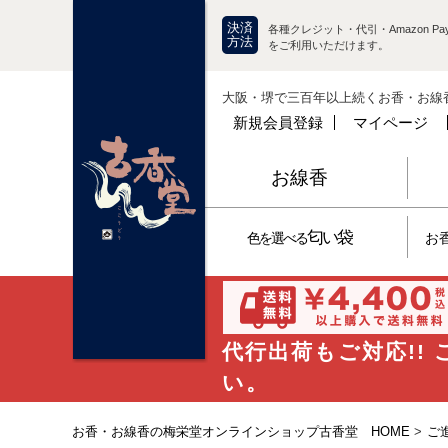
決済
各種クレジット・代引・Amazon Pay
方法
をご利用いただけます。
大阪・堺で三百年以上続くお香・お線
新規会員登録
マイページ
お線香
匂い袋
色を選べる
お
代行出荷もご対応!!
い。
お香・お線香の梅栄堂オンラインショップ古香堂 HOME
>
ご