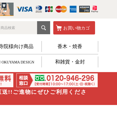
お買い物カゴ
寺院様向け商品
香木・焼香
和雑貨・金封
 OKUYAMA DESIGN
直送!!ご進物にぜひご利用くださ