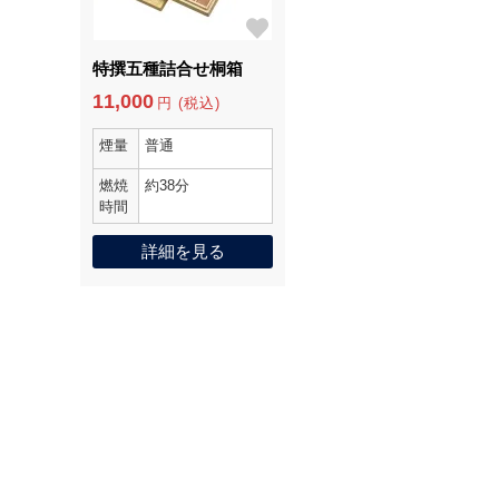
特撰五種詰合せ桐箱
11,000
円 (税込)
煙量
普通
燃焼
約38分
時間
詳細を見る