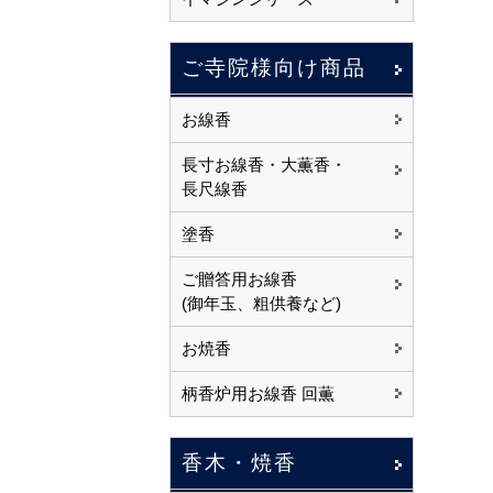
ご寺院様向け商品
お線香
長寸お線香・大薫香・
長尺線香
塗香
ご贈答用お線香
(御年玉、粗供養など)
お焼香
柄香炉用お線香 回薫
香木・焼香