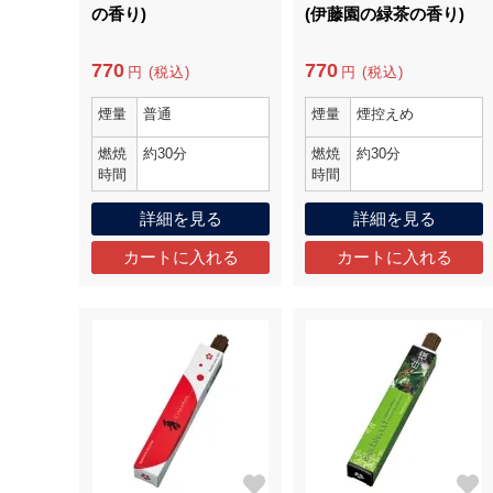
の香り)
(伊藤園の緑茶の香り)
770
770
円 (税込)
円 (税込)
煙量
普通
煙量
煙控えめ
燃焼
約30分
燃焼
約30分
時間
時間
詳細を見る
詳細を見る