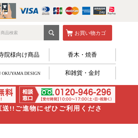
お買い物カゴ
寺院様向け商品
香木・焼香
和雑貨・金封
 OKUYAMA DESIGN
直送!!ご進物にぜひご利用くださ