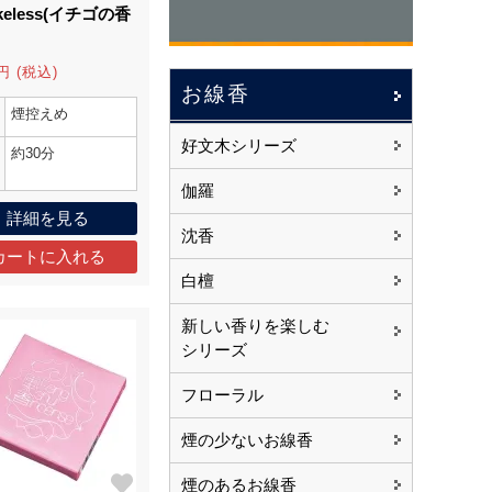
keless(イチゴの香
円 (税込)
お線香
煙控えめ
好文木シリーズ
約30分
伽羅
詳細を見る
沈香
白檀
新しい香りを楽しむ
シリーズ
フローラル
煙の少ないお線香
煙のあるお線香