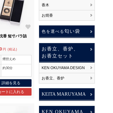
香木
お焼香
匂い袋
色を選べる
 沈香 短寸バラ詰
お香立、香炉、
0
円 (税込)
お香立セット
煙控えめ
KEN OKUYAMA DESIGN
約30分
お香立、香炉
詳細を見る
KEITA MARUYAMA
KEN OKUYAMA