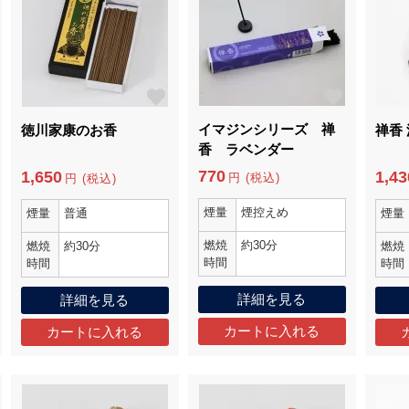
イマジンシリーズ 禅
徳川家康のお香
禅香
香 ラベンダー
770
1,650
1,43
円 (税込)
円 (税込)
煙量
煙控えめ
煙量
普通
煙量
燃焼
約30分
燃焼
約30分
燃焼
時間
時間
時間
詳細を見る
詳細を見る