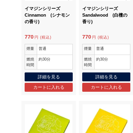
イマジンシリーズ
イマジンシリーズ
Cinnamon (シナモン
Sandalwood (白檀の
の香り)
香り)
770
770
円 (税込)
円 (税込)
煙量
普通
煙量
普通
燃焼
約30分
燃焼
約30分
時間
時間
詳細を見る
詳細を見る