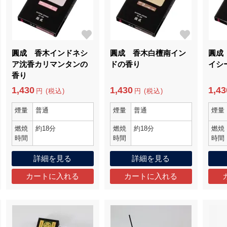
圓成 香木インドネシ
圓成 香木白檀南イン
圓成
ア沈香カリマンタンの
ドの香り
イシ
香り
1,430
1,430
1,43
円 (税込)
円 (税込)
煙量
普通
煙量
普通
煙量
燃焼
約18分
燃焼
約18分
燃焼
時間
時間
時間
詳細を見る
詳細を見る