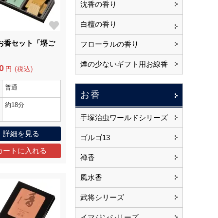
沈香の香り
白檀の香り
お香セット「堺ご
フローラルの香り
」
煙の少ないギフト用お線香
0
円 (税込)
普通
お香
約18分
手塚治虫ワールドシリーズ
詳細を見る
ゴルゴ13
禅香
風水香
武将シリーズ
イマジンシリーズ