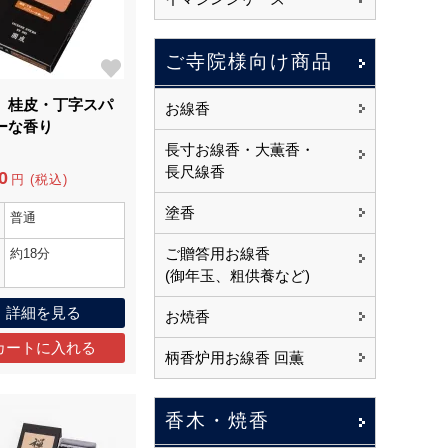
ご寺院様向け商品
 桂皮・丁字スパ
お線香
ーな香り
長寸お線香・大薫香・
長尺線香
0
円 (税込)
塗香
普通
ご贈答用お線香
約18分
(御年玉、粗供養など)
詳細を見る
お焼香
柄香炉用お線香 回薫
香木・焼香