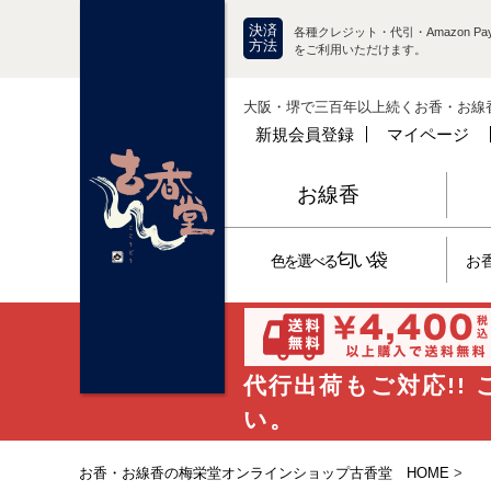
決済
各種クレジット・代引・Amazon Pay
方法
をご利用いただけます。
大阪・堺で三百年以上続くお香・お線
新規会員登録
マイページ
お線香
匂い袋
色を選べる
お
代行出荷もご対応!!
い。
お香・お線香の梅栄堂オンラインショップ古香堂 HOME
>