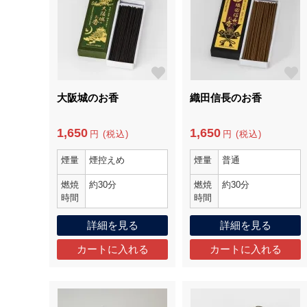
大阪城のお香
織田信長のお香
1,650
1,650
円 (税込)
円 (税込)
煙量
煙控えめ
煙量
普通
燃焼
約30分
燃焼
約30分
時間
時間
詳細を見る
詳細を見る