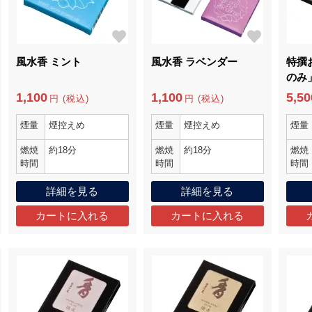
風水香 ミント
風水香 ラベンダー
特撰
のみ
1,100
1,100
5,50
円 (税込)
円 (税込)
煙量
煙控えめ
煙量
煙控えめ
煙量
燃焼
約18分
燃焼
約18分
燃焼
時間
時間
時間
詳細を見る
詳細を見る