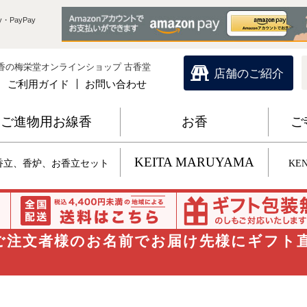
・PayPay
香の梅栄堂オンラインショップ 古香堂
店舗のご紹介
ご利用ガイド
お問い合わせ
ご進物用お線香
お香
ご
KEITA MARUYAMA
香立、香炉、お香立セット
KEN
 ご注文者様のお名前でお届け先様にギフト