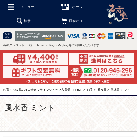
メニュー
ホーム
検索
買物カゴ
決済
方法
各種クレジット・代引・Amazon Pay・PayPayをご利用いただけます。
代行出荷もご対応!! ご注文者様のお名前でお届け先様にギフト直送!!
お香・お線香の梅栄堂オンラインショップ古香堂 HOME
>
お香
>
風水香
>
風水香 ミント
風水香 ミント