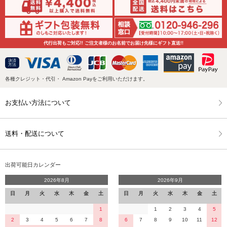
代行出荷もご対応!! ご注文者様のお名前でお届け先様にギフト直送!!
決済
方法
各種クレジット・代引・ Amazon Payをご利用いただけます。
お支払い方法について
送料・配送について
出荷可能日カレンダー
2026年8月
2026年9月
日
月
火
水
木
金
土
日
月
火
水
木
金
土
1
1
2
3
4
5
2
3
4
5
6
7
8
6
7
8
9
10
11
12