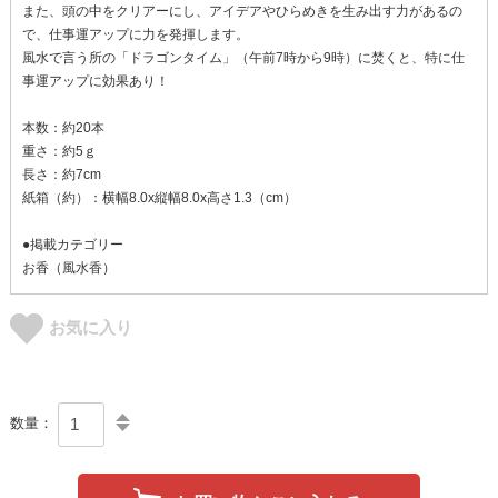
また、頭の中をクリアーにし、アイデアやひらめきを生み出す力があるの
で、仕事運アップに力を発揮します。
風水で言う所の「ドラゴンタイム」（午前7時から9時）に焚くと、特に仕
事運アップに効果あり！
本数：約20本
重さ：約5ｇ
長さ：約7cm
紙箱（約）：横幅8.0x縦幅8.0x高さ1.3（cm）
●掲載カテゴリー
お香（風水香）
お気に入り
数量：