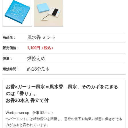
風水香 ミント
商品名：
1,100円（税込）
販売価格：
煙控えめ
煙量：
約18分/1本
燃焼時間：
お香×ガーリー風水＝風水香 風水、そのカギをにぎる
のは「香り」。
お香20本入 香立て付
Work power up 仕事運/ミント
ペパーミントには精神疲労を回復し、意欲の低下や無気力状態に働きかける
力があると言われています。