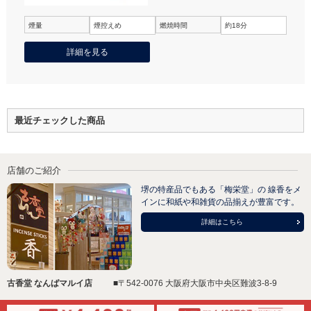
煙量
煙控えめ
燃焼時間
約18分
詳細を見る
最近チェックした商品
店舗のご紹介
堺の特産品でもある「梅栄堂」の 線香をメ
インに和紙や和雑貨の品揃えが豊富です。
詳細はこちら
古香堂 なんばマルイ店
■〒542-0076 大阪府大阪市中央区難波3-8-9