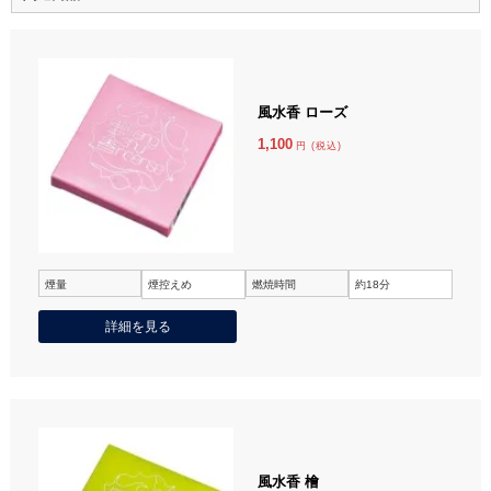
風水香 ローズ
1,100
円 (税込)
煙量
煙控えめ
燃焼時間
約18分
詳細を見る
風水香 檜