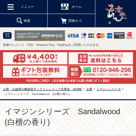
メニュー
ホーム
検索
買物カゴ
決済
方法
各種クレジット・代引・Amazon Pay・PayPayをご利用いただけます。
代行出荷もご対応!! ご注文者様のお名前でお届け先様にギフト直送!!
お香・お線香の梅栄堂オンラインショップ古香堂 HOME
>
お香
>
イマジンシリーズ
>
イマジンシリーズ Sandalwood (白檀の香り)
イマジンシリーズ Sandalwood
(白檀の香り)