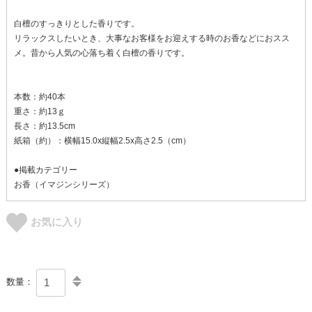
白檀のすっきりとした香りです。
リラックスしたいとき、大事なお客様をお迎えする時のお香などにおスス
メ。昔から人気の心落ち着く白檀の香りです。
本数：約40本
重さ：約13ｇ
長さ：約13.5cm
紙箱（約）：横幅15.0x縦幅2.5x高さ2.5（cm）
●掲載カテゴリー
お香（イマジンシリーズ）
お気に入り
数量：