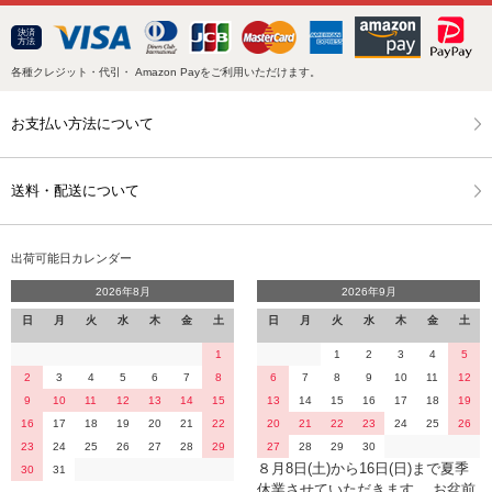
決済
方法
各種クレジット・代引・ Amazon Payをご利用いただけます。
お支払い方法について
送料・配送について
出荷可能日カレンダー
2026年8月
2026年9月
日
月
火
水
木
金
土
日
月
火
水
木
金
土
1
1
2
3
4
5
2
3
4
5
6
7
8
6
7
8
9
10
11
12
9
10
11
12
13
14
15
13
14
15
16
17
18
19
16
17
18
19
20
21
22
20
21
22
23
24
25
26
23
24
25
26
27
28
29
27
28
29
30
８月8日(土)から16日(日)まで夏季
30
31
休業させていただきます。 お盆前