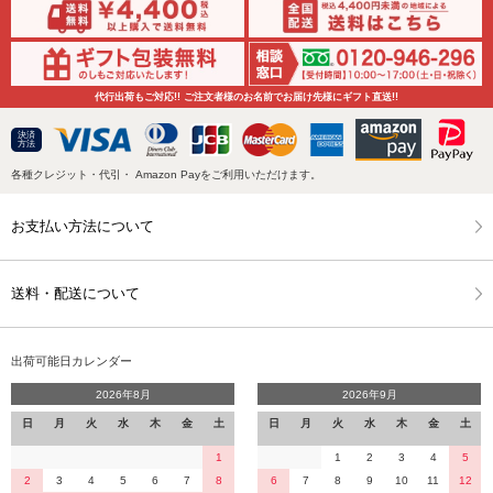
代行出荷もご対応!! ご注文者様のお名前でお届け先様にギフト直送!!
決済
方法
各種クレジット・代引・ Amazon Payをご利用いただけます。
お支払い方法について
送料・配送について
出荷可能日カレンダー
2026年8月
2026年9月
日
月
火
水
木
金
土
日
月
火
水
木
金
土
1
1
2
3
4
5
2
3
4
5
6
7
8
6
7
8
9
10
11
12