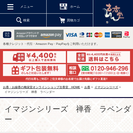
メニュー
ホーム
検索
買物カゴ
決済
方法
各種クレジット・代引・Amazon Pay・PayPayをご利用いただけます。
代行出荷もご対応!! ご注文者様のお名前でお届け先様にギフト直送!!
お香・お線香の梅栄堂オンラインショップ古香堂 HOME
>
お香
>
イマジンシリーズ
>
イマジンシリーズ 禅香 ラベンダー
イマジンシリーズ 禅香 ラベンダ
ー