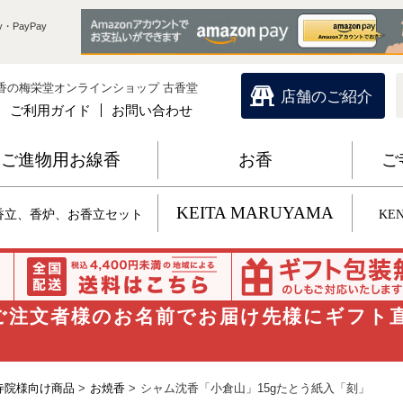
・PayPay
香の梅栄堂オンラインショップ 古香堂
店舗のご紹介
ご利用ガイド
お問い合わせ
ご進物用お線香
お香
ご
KEITA MARUYAMA
香立、香炉、お香立セット
KEN
 ご注文者様のお名前でお届け先様にギフト
寺院様向け商品
>
お焼香
>
シャム沈香「小倉山」15gたとう紙入「刻」