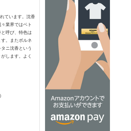
いわれています。沈香
我々業界ではベト
香と呼び、特色は
ます。またボルネ
をタニ沈香という
りがします。よく
ｍ）