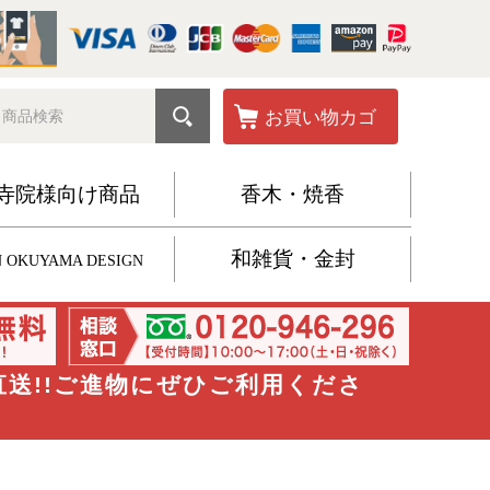
お買い物カゴ
寺院様向け商品
香木・焼香
和雑貨・金封
 OKUYAMA DESIGN
直送!!ご進物にぜひご利用くださ