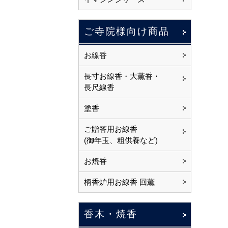
ご寺院様向け商品
お線香
長寸お線香・大薫香・
長尺線香
塗香
ご贈答用お線香
(御年玉、粗供養など)
お焼香
柄香炉用お線香 回薫
香木・焼香