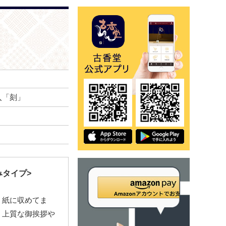
入「刻」
みタイプ>
う紙に収めてま
く上質な御挨拶や