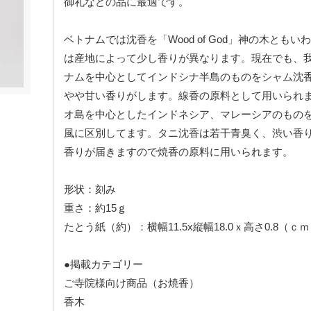
御礼などの品に最適です。
ベトナムでは沈香を「Wood of God」神の木とも
は産地によって少し香りが異なります。現在でも、
ナムを中心としてインドシナ半島のものをシャム沈
やや甘い香りがします。線香の原料として用いられ
オ島を中心としたインドネシア、マレーシアのもの
風に区別してます。タニ沈香は若干青臭く、渋い香
香りが届きますので焼香の原料に用いられます。
形状：刻み
重さ：約15ｇ
たとう紙（約）：横幅11.5x縦幅18.0ｘ高さ0.8（ｃ
●掲載カテゴリー
ご寺院様向け商品（お焼香）
香木