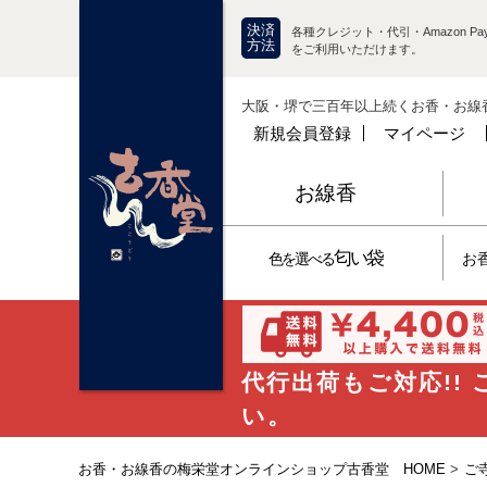
決済
各種クレジット・代引・Amazon Pay
方法
をご利用いただけます。
大阪・堺で三百年以上続くお香・お線
新規会員登録
マイページ
お線香
匂い袋
色を選べる
お
代行出荷もご対応!!
い。
お香・お線香の梅栄堂オンラインショップ古香堂 HOME
>
ご