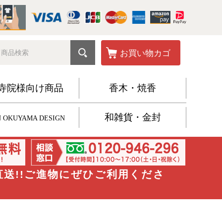
お買い物カゴ
寺院様向け商品
香木・焼香
和雑貨・金封
 OKUYAMA DESIGN
直送!!ご進物にぜひご利用くださ