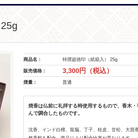
25g
商品名：
特撰超徳印（紙箱入） 25g
3,300円（税込）
販売価格：
煙量：
普通
焼香は仏前に礼拝する時使用するもので、香木・
んで調合したものです。
沈香、インド白檀、龍脳、丁子、桂皮、甘松、大茴
然香料を配合。商品により配合比率が異なります。