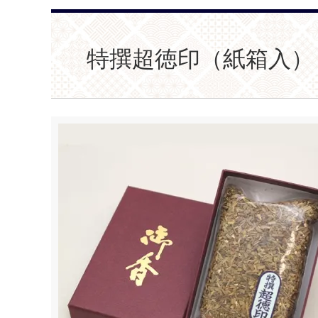
特撰超徳印（紙箱入） 