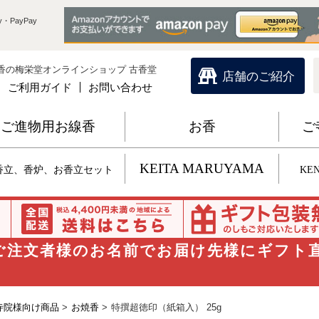
・PayPay
香の梅栄堂オンラインショップ 古香堂
店舗のご紹介
ご利用ガイド
お問い合わせ
ご進物用お線香
お香
ご
KEITA MARUYAMA
香立、香炉、お香立セット
KEN
 ご注文者様のお名前でお届け先様にギフト
寺院様向け商品
>
お焼香
>
特撰超徳印（紙箱入） 25g