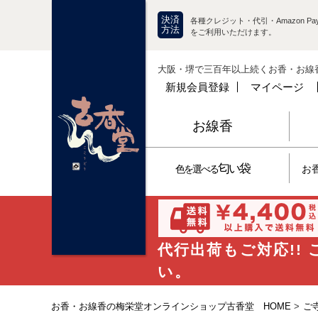
決済
各種クレジット・代引・Amazon Pay
方法
をご利用いただけます。
大阪・堺で三百年以上続くお香・お線
新規会員登録
マイページ
お線香
匂い袋
色を選べる
お
代行出荷もご対応!!
い。
お香・お線香の梅栄堂オンラインショップ古香堂 HOME
>
ご