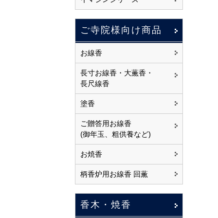
ご寺院様向け商品
お線香
長寸お線香・大薫香・
長尺線香
塗香
ご贈答用お線香
(御年玉、粗供養など)
お焼香
柄香炉用お線香 回薫
香木・焼香