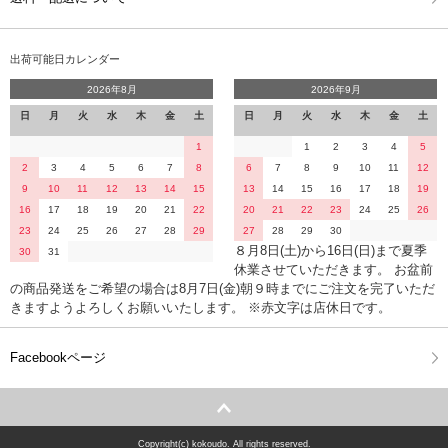
出荷可能日カレンダー
2026年8月
2026年9月
日
月
火
水
木
金
土
日
月
火
水
木
金
土
1
1
2
3
4
5
2
3
4
5
6
7
8
6
7
8
9
10
11
12
9
10
11
12
13
14
15
13
14
15
16
17
18
19
16
17
18
19
20
21
22
20
21
22
23
24
25
26
23
24
25
26
27
28
29
27
28
29
30
８月8日(土)から16日(日)まで夏季
30
31
休業させていただきます。 お盆前
の商品発送をご希望の場合は8月7日(金)朝９時までにご注文を完了いただ
きますようよろしくお願いいたします。 ※赤文字は店休日です。
Facebookページ
Copyright(c) kokoudo. All rights reserved.