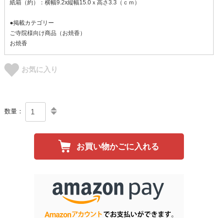
紙箱（約）：横幅9.2x縦幅15.0ｘ高さ3.3（ｃｍ）
●掲載カテゴリー
ご寺院様向け商品（お焼香）
お焼香
お気に入り
数量：
お買い物かごに入れる