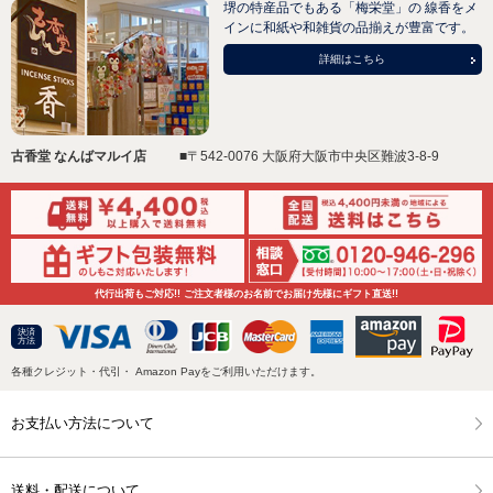
堺の特産品でもある「梅栄堂」の 線香をメ
インに和紙や和雑貨の品揃えが豊富です。
詳細はこちら
古香堂 なんばマルイ店
■〒542-0076 大阪府大阪市中央区難波3-8-9
代行出荷もご対応!! ご注文者様のお名前でお届け先様にギフト直送!!
決済
方法
各種クレジット・代引・ Amazon Payをご利用いただけます。
お支払い方法について
送料・配送について