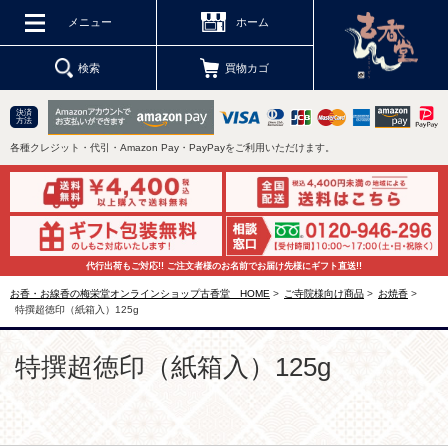
メニュー
ホーム
検索
買物カゴ
決済
方法
各種クレジット・代引・Amazon Pay・PayPayをご利用いただけます。
代行出荷もご対応!! ご注文者様のお名前でお届け先様にギフト直送!!
お香・お線香の梅栄堂オンラインショップ古香堂 HOME
>
ご寺院様向け商品
>
お焼香
>
特撰超徳印（紙箱入）125g
特撰超徳印（紙箱入）125g