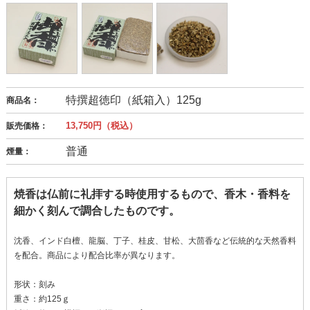
特撰超徳印（紙箱入）125g
商品名：
13,750円（税込）
販売価格：
普通
煙量：
焼香は仏前に礼拝する時使用するもので、香木・香料を
細かく刻んで調合したものです。
沈香、インド白檀、龍脳、丁子、桂皮、甘松、大茴香など伝統的な天然香料
を配合。商品により配合比率が異なります。
形状：刻み
重さ：約125ｇ