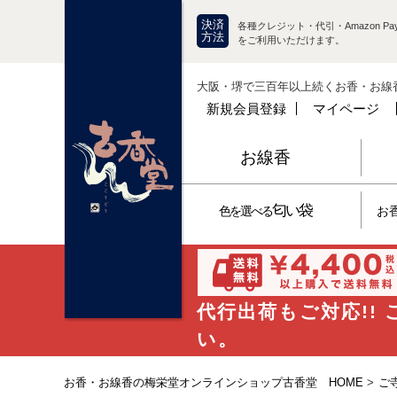
決済
各種クレジット・代引・Amazon Pay
方法
をご利用いただけます。
大阪・堺で三百年以上続くお香・お線
新規会員登録
マイページ
お線香
匂い袋
色を選べる
お
代行出荷もご対応!!
い。
お香・お線香の梅栄堂オンラインショップ古香堂 HOME
>
ご