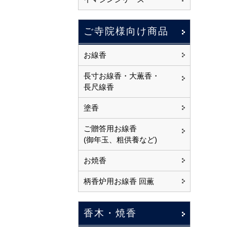
ご寺院様向け商品
お線香
長寸お線香・大薫香・
長尺線香
塗香
ご贈答用お線香
(御年玉、粗供養など)
お焼香
柄香炉用お線香 回薫
香木・焼香