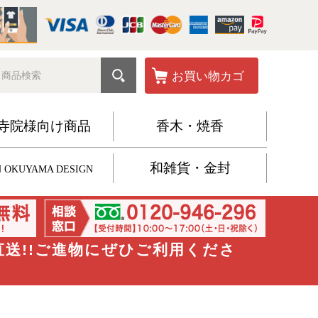
お買い物カゴ
寺院様向け商品
香木・焼香
和雑貨・金封
 OKUYAMA DESIGN
直送!!ご進物にぜひご利用くださ