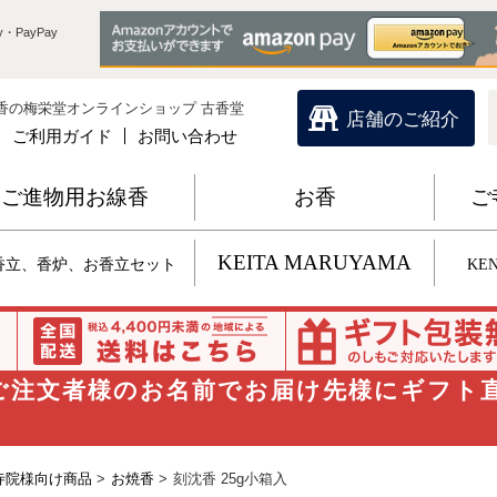
・PayPay
香の梅栄堂オンラインショップ 古香堂
店舗のご紹介
ご利用ガイド
お問い合わせ
ご進物用お線香
お香
ご
KEITA MARUYAMA
香立、香炉、お香立セット
KEN
 ご注文者様のお名前でお届け先様にギフト
寺院様向け商品
>
お焼香
>
刻沈香 25g小箱入