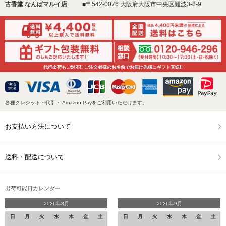
古香堂 なんばマルイ店
■〒542-0076 大阪府大阪市中央区難波3-8-9
代行出荷もご対応!! ご注文者様のお名前でお届け先様にギフト直送!!
決済
方法
各種クレジット・代引・ Amazon Payをご利用いただけます。
お支払い方法について
送料・配送について
出荷可能日カレンダー
2026年8月
2026年9月
日
月
火
水
木
金
土
日
月
火
水
木
金
土