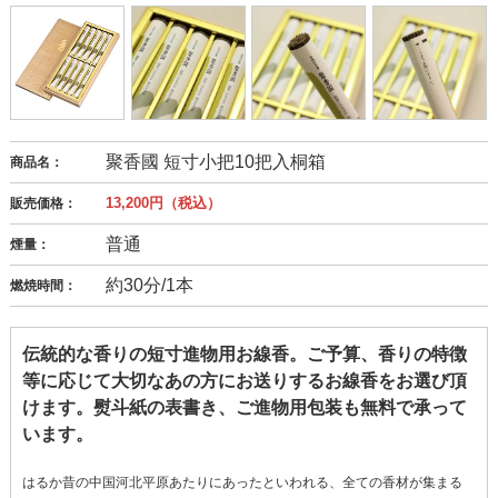
聚香國 短寸小把10把入桐箱
商品名：
13,200円（税込）
販売価格：
普通
煙量：
約30分/1本
燃焼時間：
伝統的な香りの短寸進物用お線香。ご予算、香りの特徴
等に応じて大切なあの方にお送りするお線香をお選び頂
けます。熨斗紙の表書き、ご進物用包装も無料で承って
います。
はるか昔の中国河北平原あたりにあったといわれる、全ての香材が集まる