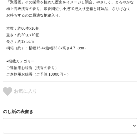
「聚香國」その栄華を極めた歴史をイメージし調合。やさしく、まろやかな
極上高級沈香の香り。聚香國短寸小把10把入り塗箱と姉妹品。さりげなく
お持ちするのに最適な桐箱入り。
本数：約60本x10把
重さ：約20ｇx10把
長さ：約13.5cm
桐箱（約）：横幅15.4x縦幅33.8x高さ4.7（cm）
●掲載カテゴリー
ご進物用お線香（沈香の香り）
ご進物用お線香（ご予算 10000円～）
お気に入り
のし紙の表書き