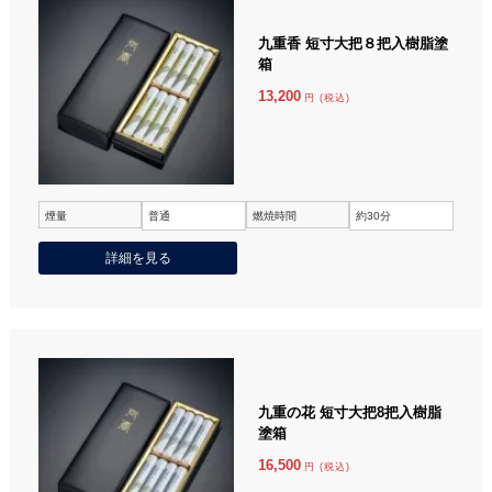
九重香 短寸大把８把入樹脂塗
箱
13,200
円 (税込)
煙量
普通
燃焼時間
約30分
詳細を見る
九重の花 短寸大把8把入樹脂
塗箱
16,500
円 (税込)