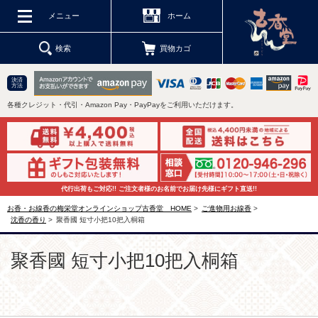
メニュー
ホーム
検索
買物カゴ
決済
方法
各種クレジット・代引・Amazon Pay・PayPayをご利用いただけます。
代行出荷もご対応!! ご注文者様のお名前でお届け先様にギフト直送!!
お香・お線香の梅栄堂オンラインショップ古香堂 HOME
>
ご進物用お線香
>
沈香の香り
>
聚香國 短寸小把10把入桐箱
聚香國 短寸小把10把入桐箱