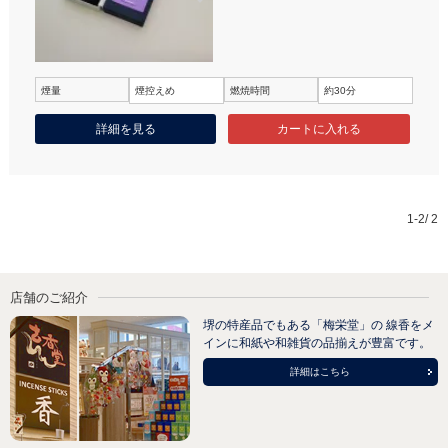
煙量
煙控えめ
燃焼時間
約30分
詳細を見る
1-2/ 2
店舗のご紹介
堺の特産品でもある「梅栄堂」の 線香をメ
インに和紙や和雑貨の品揃えが豊富です。
詳細はこちら