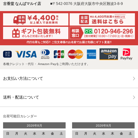
古香堂 なんばマルイ店
■〒542-0076 大阪府大阪市中央区難波3-8-9
代行出荷もご対応!! ご注文者様のお名前でお届け先様にギフト直送!!
決済
方法
各種クレジット・代引・ Amazon Payをご利用いただけます。
お支払い方法について
送料・配送について
出荷可能日カレンダー
2026年8月
2026年9月
日
月
火
水
木
金
土
日
月
火
水
木
金
土