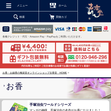
メニュー
ホーム
検索
買物カゴ
決済
方法
各種クレジット・代引・Amazon Pay・PayPayをご利用いただけます。
代行出荷もご対応!! ご注文者様のお名前でお届け先様にギフト直送!!
お香・お線香の梅栄堂オンラインショップ古香堂 HOME
>
お香
手塚治虫ワールドシリーズ
マンガの神様、手塚治虫の名作がお香になりました！