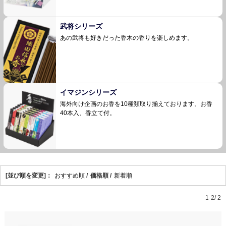
武将シリーズ
あの武将も好きだった香木の香りを楽しめます。
イマジンシリーズ
海外向け企画のお香を10種類取り揃えております。お香
40本入、香立て付。
[並び順を変更]：
おすすめ順
/
価格順 /
新着順
1-2/ 2