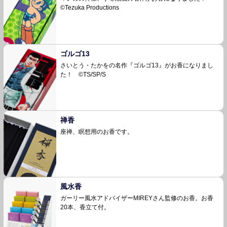
©Tezuka Productions
ゴルゴ13
さいとう・たかをの名作『ゴルゴ13』がお香になりまし
た！ ©TS/SP/S
禅香
座禅、瞑想用のお香です。
風水香
ガーリー風水アドバイザーMIREYさん監修のお
香。お香
20本、香立て付。