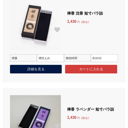
禅香 沈香 短寸バラ詰
1,430
円 (税込)
煙量
煙控えめ
燃焼時間
約30分
詳細を見る
禅香 ラベンダー 短寸バラ詰
1,430
円 (税込)