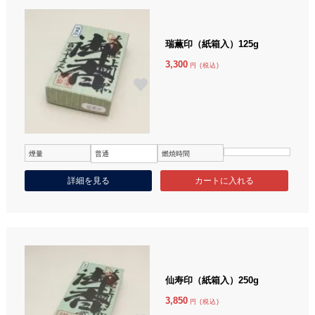
瑞薫印（紙箱入）125g
3,300
円 (税込)
煙量
普通
燃焼時間
詳細を見る
仙寿印（紙箱入）250g
3,850
円 (税込)