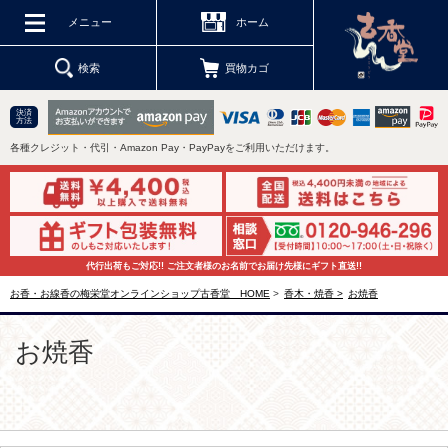
メニュー
ホーム
検索
買物カゴ
決済
方法
各種クレジット・代引・Amazon Pay・PayPayをご利用いただけます。
代行出荷もご対応!! ご注文者様のお名前でお届け先様にギフト直送!!
お香・お線香の梅栄堂オンラインショップ古香堂 HOME
>
香木・焼香 >
お焼香
お焼香