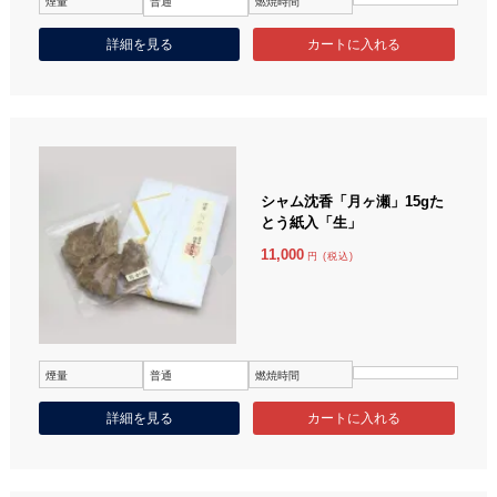
煙量
普通
燃焼時間
詳細を見る
シャム沈香「月ヶ瀬」15gた
とう紙入「生」
11,000
円 (税込)
煙量
普通
燃焼時間
詳細を見る