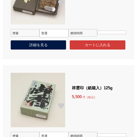
煙量
普通
燃焼時間
詳細を見る
祥雲印（紙箱入）125g
5,500
円 (税込)
煙量
普通
燃焼時間