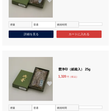
煙量
普通
燃焼時間
詳細を見る
雲浄印（紙箱入） 25g
1,320
円 (税込)
煙量
普通
燃焼時間