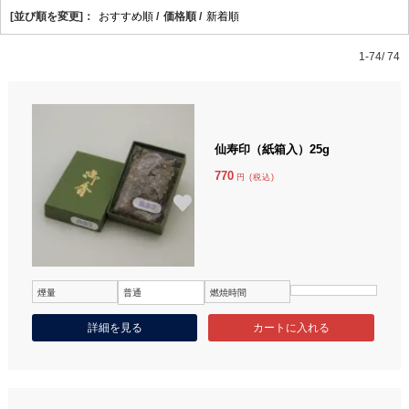
[並び順を変更]：
おすすめ順
/
価格順 /
新着順
1-74/ 74
仙寿印（紙箱入）25g
770
円 (税込)
煙量
普通
燃焼時間
詳細を見る