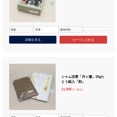
煙量
普通
燃焼時間
詳細を見る
シャム沈香「月ヶ瀬」15gた
とう紙入「刻」
11,000
円 (税込)