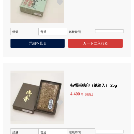
煙量
普通
燃焼時間
詳細を見る
特撰崇徳印（紙箱入） 25g
4,400
円 (税込)
煙量
普通
燃焼時間