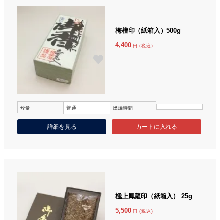
梅檀印（紙箱入）500g
4,400
円 (税込)
煙量
普通
燃焼時間
詳細を見る
極上鳳龍印（紙箱入） 25g
5,500
円 (税込)