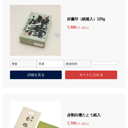
好薫印（紙箱入）125g
7,480
円 (税込)
煙量
普通
燃焼時間
詳細を見る
歩割白檀たとう紙入
7,700
円 (税込)