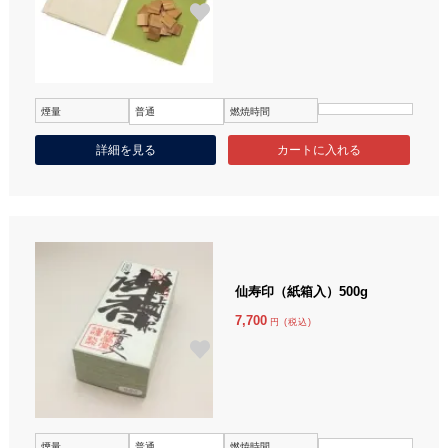
煙量
普通
燃焼時間
詳細を見る
仙寿印（紙箱入）500g
7,700
円 (税込)
煙量
普通
燃焼時間