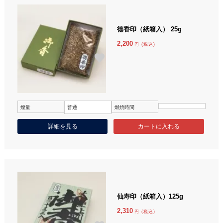
徳香印（紙箱入） 25g
2,200
円 (税込)
煙量
普通
燃焼時間
詳細を見る
仙寿印（紙箱入）125g
2,310
円 (税込)