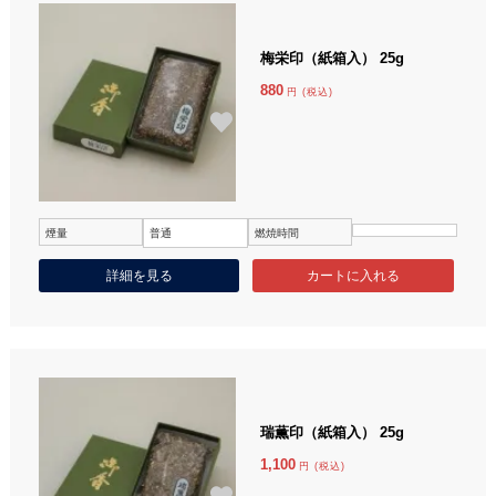
梅栄印（紙箱入） 25g
880
円 (税込)
煙量
普通
燃焼時間
詳細を見る
瑞薫印（紙箱入） 25g
1,100
円 (税込)