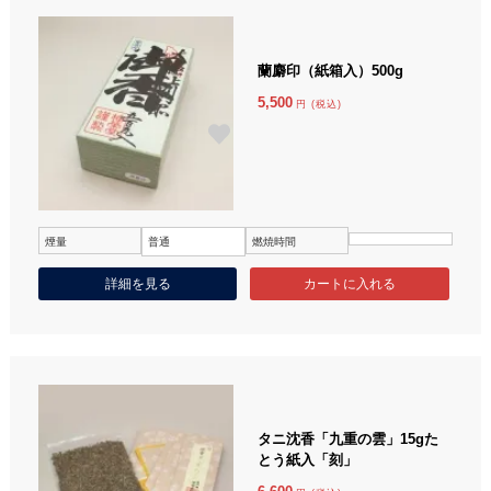
蘭麝印（紙箱入）500g
5,500
円 (税込)
煙量
普通
燃焼時間
詳細を見る
タニ沈香「九重の雲」15gた
とう紙入「刻」