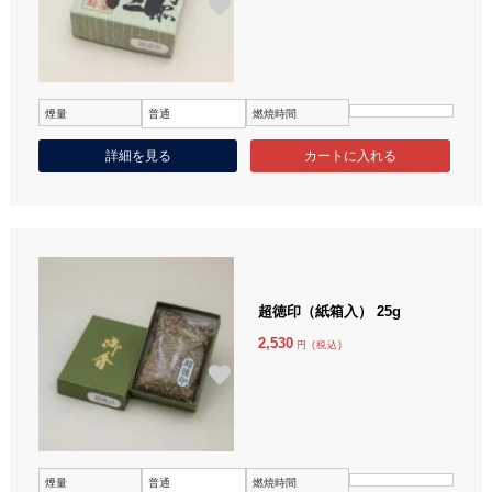
煙量
普通
燃焼時間
詳細を見る
超徳印（紙箱入） 25g
2,530
円 (税込)
煙量
普通
燃焼時間