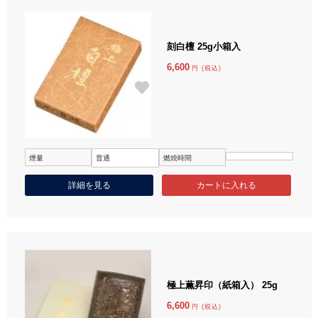
刻白檀 25g小箱入
6,600
円 (税込)
煙量
普通
燃焼時間
詳細を見る
極上薫昇印（紙箱入） 25g
6,600
円 (税込)