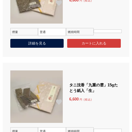
6,600
円 (税込)
煙量
普通
燃焼時間
詳細を見る
タニ沈香「九重の雲」15gた
とう紙入「生」
6,600
円 (税込)
煙量
普通
燃焼時間