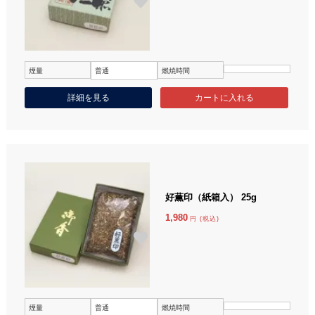
煙量
普通
燃焼時間
詳細を見る
好薫印（紙箱入） 25g
1,980
円 (税込)
煙量
普通
燃焼時間