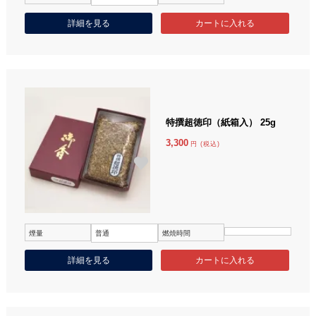
詳細を見る
特撰超徳印（紙箱入） 25g
3,300
円 (税込)
煙量
普通
燃焼時間
詳細を見る