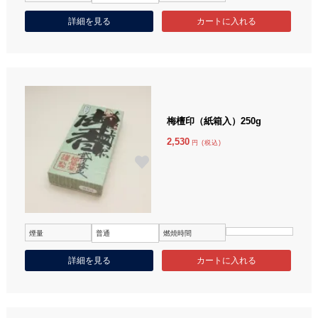
詳細を見る
梅檀印（紙箱入）250g
2,530
円 (税込)
煙量
普通
燃焼時間
詳細を見る