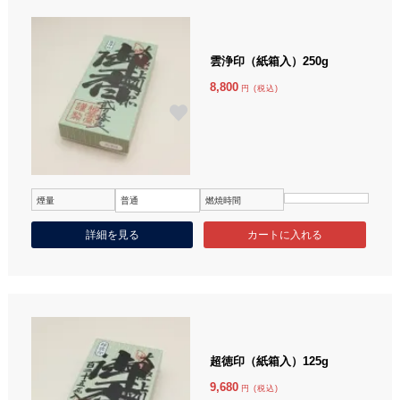
雲浄印（紙箱入）250g
8,800
円 (税込)
煙量
普通
燃焼時間
詳細を見る
超徳印（紙箱入）125g
9,680
円 (税込)