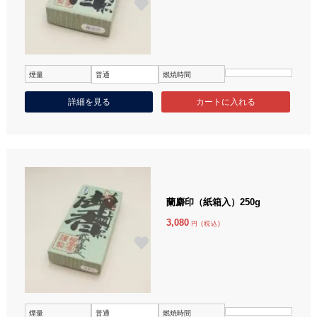
煙量
普通
燃焼時間
詳細を見る
蘭麝印（紙箱入）250g
3,080
円 (税込)
煙量
普通
燃焼時間