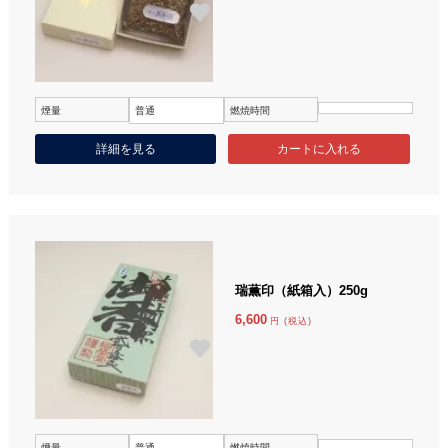
煙量
普通
燃焼時間
詳細を見る
瑞薫印（紙箱入）250g
6,600
円 (税込)
煙量
普通
燃焼時間